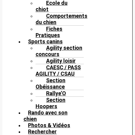
Ecole du
chiot
Comportements
du chien
Fiches
Pratiques
Sports canins
Agility section
concours
Agility loisir
CAESC / PASS
AGILITY / CSAU
Section
Obéissance
Rallye’O
Section
Hoopers
Rando avec son
chien
Photos & Vidéos
Rechercher