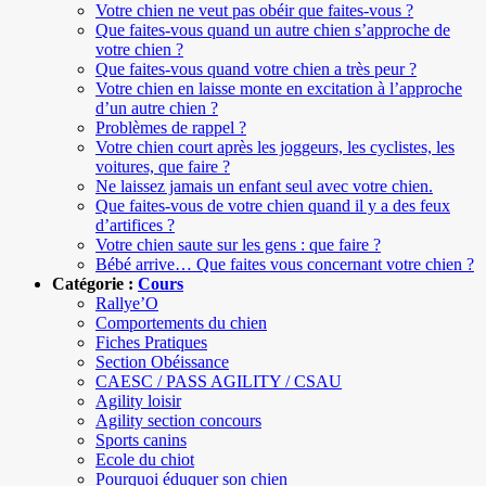
Votre chien ne veut pas obéir que faites-vous ?
Que faites-vous quand un autre chien s’approche de
votre chien ?
Que faites-vous quand votre chien a très peur ?
Votre chien en laisse monte en excitation à l’approche
d’un autre chien ?
Problèmes de rappel ?
Votre chien court après les joggeurs, les cyclistes, les
voitures, que faire ?
Ne laissez jamais un enfant seul avec votre chien.
Que faites-vous de votre chien quand il y a des feux
d’artifices ?
Votre chien saute sur les gens : que faire ?
Bébé arrive… Que faites vous concernant votre chien ?
Catégorie :
Cours
Rallye’O
Comportements du chien
Fiches Pratiques
Section Obéissance
CAESC / PASS AGILITY / CSAU
Agility loisir
Agility section concours
Sports canins
Ecole du chiot
Pourquoi éduquer son chien