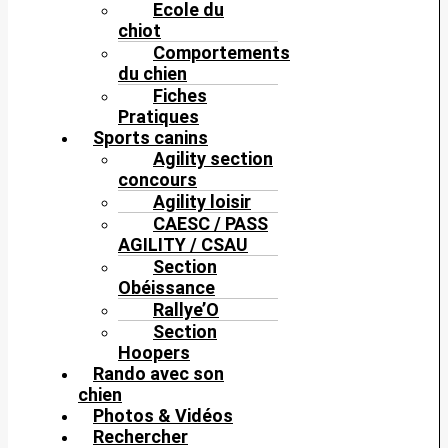
Ecole du
chiot
Comportements
du chien
Fiches
Pratiques
Sports canins
Agility section
concours
Agility loisir
CAESC / PASS
AGILITY / CSAU
Section
Obéissance
Rallye’O
Section
Hoopers
Rando avec son
chien
Photos & Vidéos
Rechercher