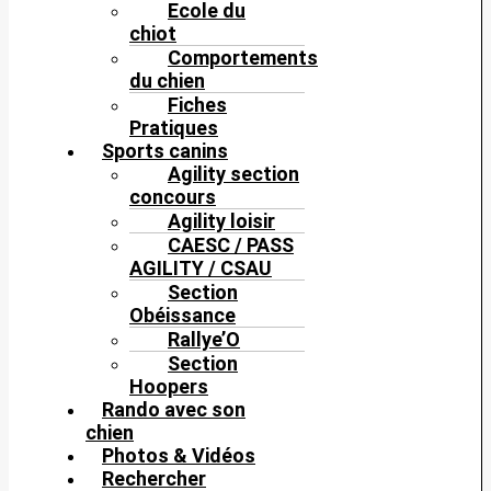
Ecole du
chiot
Comportements
du chien
Fiches
Pratiques
Sports canins
Agility section
concours
Agility loisir
CAESC / PASS
AGILITY / CSAU
Section
Obéissance
Rallye’O
Section
Hoopers
Rando avec son
chien
Photos & Vidéos
Rechercher