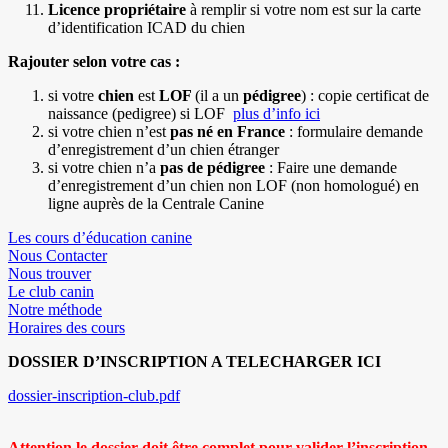
Licence propriétaire
à remplir si votre nom est sur la carte
d’identification ICAD du chien
Rajouter selon votre cas :
si votre
chien
est
LOF
(il a un
pédigree
) : copie certificat de
naissance (pedigree) si LOF
plus d’info ici
si votre chien n’est
pas né en France
: formulaire demande
d’enregistrement d’un chien étranger
si votre chien n’a
pas de pédigree
: Faire une demande
d’enregistrement d’un chien non LOF (non homologué) en
ligne auprès de la Centrale Canine
Les cours d’éducation canine
Nous Contacter
Nous trouver
Le club canin
Notre méthode
Horaires des cours
DOSSIER D’INSCRIPTION A TELECHARGER ICI
Document
dossier-inscription-club.pdf
Attention le dossier doit être complet pour valider l’inscription