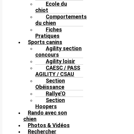
Ecole du
chiot
Comportements
du chien
Fiches
Pratiques
Sports canins
Agility section
concours
Agility loisir
CAESC / PASS
AGILITY / CSAU
Section
Obéissance
Rallye’O
Section
Hoopers
Rando avec son
chien
Photos & Vidéos
Rechercher