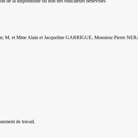
son de la disponibilité ou non des éducateurs bénévoles
canin; M. et Mme Alain et Jacqueline GARRIGUE, Monsieur Pierre NER
nnement de travail.