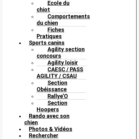
Ecole du
chiot
Comportements
du chien
Fiches
Pratiques
Sports canins
Agility section
concours
Agility loisir
CAESC / PASS
AGILITY / CSAU
Section
Obéissance
Rallye’O
Section
Hoopers
Rando avec son
chien
Photos & Vidéos
Rechercher